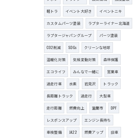
軽トラ
イベント大好き
イベントニキ
カスタムパーツ塗装
ラプターライナー北海道
ラプタージャパングループ
パーツ塗装
CO2削減
SDGs
クリーンな地球
温暖化対策
気候変動対策
森林保護
エコライフ
みんなで一緒に
営業車
過走行車
水素
岩見沢
トラック
長距離トラック
過走行
大型車
走行距離
燃費向上
室蘭市
DPF
レスポンスアップ
エンジン長持ち
車検整備
JA22
燃費アップ
旧車