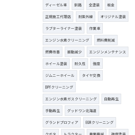
ディーゼル車
釧路
全塗装
板金
正規施工代理店
耐紫外線
オリジナル塗装
ラプターライナー塗装
作業車
エンジン水素クリーニング
燃料費削減
燃費改善
振動減少
エンジンメンテナンス
ホイール塗装
耐久性
強度
ジムニーホイール
タイヤ交換
DPFクリーニング
エンジン水素ガスクリーニング
自動再生
手動再生
グッドワン北海道
グランドプロフィア
EGRクリーニング
クボタ
トラクター
農業機械
強度塗装