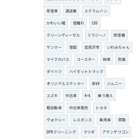
除雪車
運送業
スクラムバン
かわいい軽
雪離れ
CX5
クリーンディーゼル
ミラジーノ
除雪機
ヤンマー
雪国
岩見沢市
いわみちゃん
マイクロバス
コースター
納車
防傷
ダイハツ
ハイゼットトラック
オリジナルステッカー
JB64
ジムニー
スズキ
中古車
4×4
乗り換え
軽自動車
中古車販売
トヨタ
ヴォクシー
レスポンス
乗用車
買取
DPRクリーニング
マツダ
アテンザワゴン