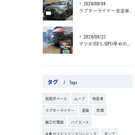
2026/08/04
ラプターライナー全塗装/フィアット
2026/04/27
マツダ/CX５/DPF/早めの対策を！
タグ
Tags
岩見沢ベース
ムーブ
改造車
ラプターライナー
塗装
防腐
施工代理店
ハイエース
水素ガスエンジンクリーニング
ダンプ