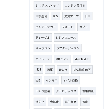
レスポンスアップ
エンジン長持ち
車検整備
JA22
燃費アップ
旧車
ビンテージカー
フォード
カプリ
ディーゼル
レジアスエース
キャラバン
ラプタージャパン
ハイルーフ
Nボックス
非分解施工
JB23
四駆
青森県
排気濃度低下
EGR
インマニ
オイル交換
下回り塗装
グラビテックス
塩害防止
錆防止
傷防止
再生頻発
振動