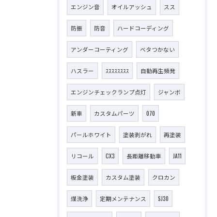
エンジン音
オイルアッシュ
スス
防振
防音
ハードコーディング
アンダーコーティング
ベタつかない
ハスラー
ｽｽｽｽｽｽｽｽ
自動再生頻発
エンジンチェックランプ点灯
ジャンボ
新車
カスタムパーツ
070
パールホワイト
塗装剥がれ
再塗装
リコール
CX3
長距離移動車
JA11
板金塗装
カスタム塗装
クロカン
煤洗浄
定期メンテナンス
SJ30