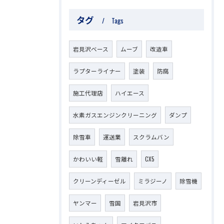
タグ
Tags
岩見沢ベース
ムーブ
改造車
ラプターライナー
塗装
防腐
施工代理店
ハイエース
水素ガスエンジンクリーニング
ダンプ
除雪車
運送業
スクラムバン
かわいい軽
雪離れ
CX5
クリーンディーゼル
ミラジーノ
除雪機
ヤンマー
雪国
岩見沢市