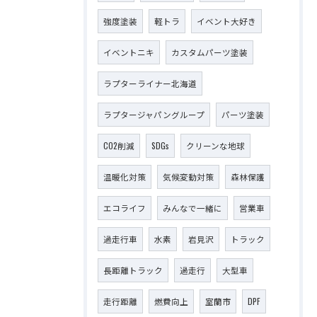
強度塗装
軽トラ
イベント大好き
イベントニキ
カスタムパーツ塗装
ラプターライナー北海道
ラプタージャパングループ
パーツ塗装
CO2削減
SDGs
クリーンな地球
温暖化対策
気候変動対策
森林保護
エコライフ
みんなで一緒に
営業車
過走行車
水素
岩見沢
トラック
長距離トラック
過走行
大型車
走行距離
燃費向上
室蘭市
DPF