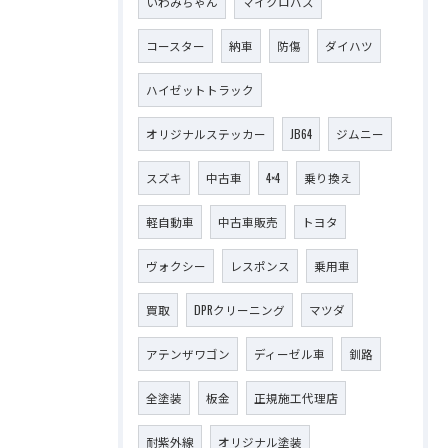
いわみちゃん
マイクロバス
コースター
納車
防傷
ダイハツ
ハイゼットトラック
オリジナルステッカー
JB64
ジムニー
スズキ
中古車
4×4
乗り換え
軽自動車
中古車販売
トヨタ
ヴォクシー
レスポンス
乗用車
買取
DPRクリーニング
マツダ
アテンザワゴン
ディーゼル車
釧路
全塗装
板金
正規施工代理店
耐紫外線
オリジナル塗装