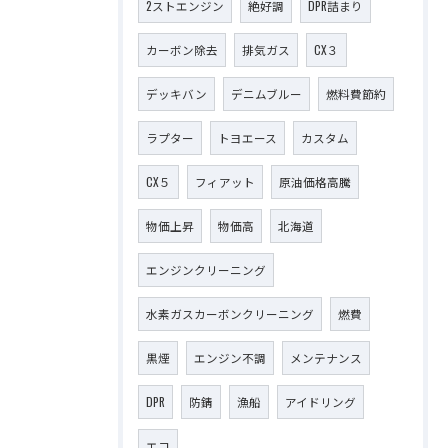
2ストエンジン
絶好調
DPR詰まり
カーボン除去
排気ガス
CX３
デッキバン
デニムブルー
燃料費節約
ラプター
トヨエース
カスタム
CX５
フィアット
原油価格高騰
物価上昇
物価高
北海道
エンジンクリーニング
水素ガスカーボンクリーニング
燃費
黒煙
エンジン不調
メンテナンス
DPR
防錆
漁船
アイドリング
エコ