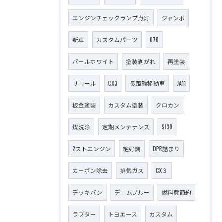
エンジンチェックランプ点灯
ジャンボ
新車
カスタムパーツ
070
パールホワイト
塗装剥がれ
再塗装
リコール
CX3
長距離移動車
JA11
板金塗装
カスタム塗装
クロカン
煤洗浄
定期メンテナンス
SJ30
2ストエンジン
絶好調
DPR詰まり
カーボン除去
排気ガス
CX３
デッキバン
デニムブルー
燃料費節約
ラプター
トヨエース
カスタム