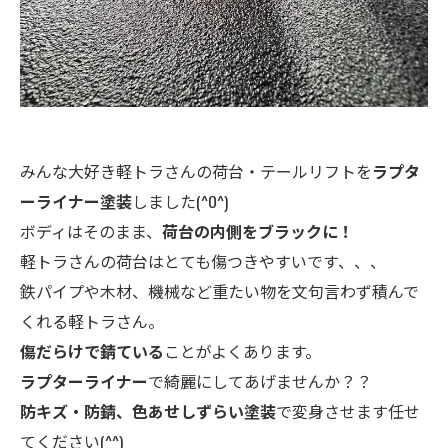
みんな大好き軽トラさんの荷台・テールリフトを
ラプタ
ーライナー塗装
しました(^O^)
ボディはそのまま、
荷台の内側をブラックに！
軽トラさんの荷台はとても傷つきやすいです、、、
鉄パイプや木材、機械など重たい物を文句言わず積んで
くれる軽トラさん。
傷だらけで錆ている
ことがよくあります。
ラプターライナー
で綺麗にしてあげませんか？？
防キズ・防錆、色あせしずらい塗装
で変身させます任せ
てください(^^)