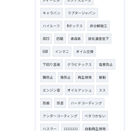
キャラバン
ラプタージャパン
ハイルーフ
Nボックス
非分解施工
JB23
四駆
青森県
排気濃度低下
EGR
インマニ
オイル交換
下回り塗装
グラビテックス
塩害防止
錆防止
傷防止
再生頻発
振動
エンジン音
オイルアッシュ
スス
防振
防音
ハードコーディング
アンダーコーティング
ベタつかない
ハスラー
ｽｽｽｽｽｽｽｽ
自動再生頻発