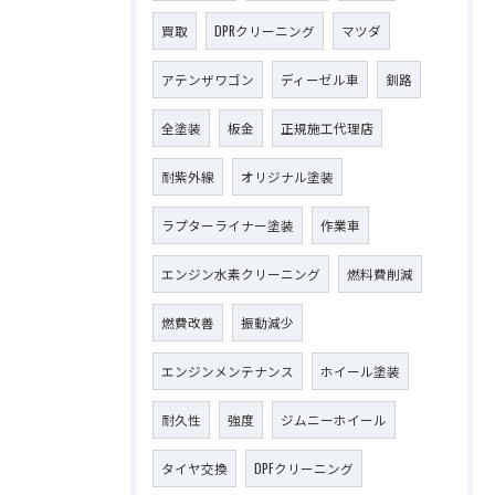
買取
DPRクリーニング
マツダ
アテンザワゴン
ディーゼル車
釧路
全塗装
板金
正規施工代理店
耐紫外線
オリジナル塗装
ラプターライナー塗装
作業車
エンジン水素クリーニング
燃料費削減
燃費改善
振動減少
エンジンメンテナンス
ホイール塗装
耐久性
強度
ジムニーホイール
タイヤ交換
DPFクリーニング