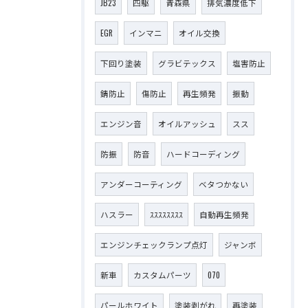
JB23
四駆
青森県
排気濃度低下
EGR
インマニ
オイル交換
下回り塗装
グラビテックス
塩害防止
錆防止
傷防止
再生頻発
振動
エンジン音
オイルアッシュ
スス
防振
防音
ハードコーディング
アンダーコーティング
ベタつかない
ハスラー
ｽｽｽｽｽｽｽｽ
自動再生頻発
エンジンチェックランプ点灯
ジャンボ
新車
カスタムパーツ
070
パールホワイト
塗装剥がれ
再塗装