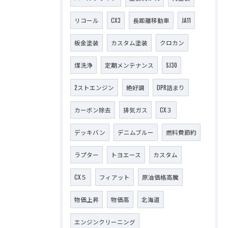
リコール
CX3
長距離移動車
JA11
板金塗装
カスタム塗装
クロカン
煤洗浄
定期メンテナンス
SJ30
2ストエンジン
絶好調
DPR詰まり
カーボン除去
排気ガス
CX３
デッキバン
デニムブルー
燃料費節約
ラプター
トヨエース
カスタム
CX５
フィアット
原油価格高騰
物価上昇
物価高
北海道
エンジンクリーニング