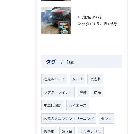
2026/04/27
マツダ/CX５/DPF/早めの対策を！
タグ
Tags
岩見沢ベース
ムーブ
改造車
ラプターライナー
塗装
防腐
施工代理店
ハイエース
水素ガスエンジンクリーニング
ダンプ
除雪車
運送業
スクラムバン