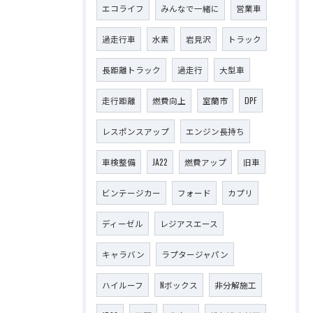
エコライフ
みんなで一緒に
営業車
過走行車
水素
岩見沢
トラック
長距離トラック
過走行
大型車
走行距離
燃費向上
室蘭市
DPF
レスポンスアップ
エンジン長持ち
車検整備
JA22
燃費アップ
旧車
ビンテージカー
フォード
カプリ
ディーゼル
レジアスエース
キャラバン
ラプタージャパン
ハイルーフ
Nボックス
非分解施工