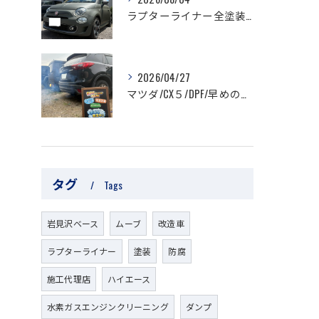
ラプターライナー全塗装/フィアット
2026/04/27
マツダ/CX５/DPF/早めの対策を！
タグ
Tags
岩見沢ベース
ムーブ
改造車
ラプターライナー
塗装
防腐
施工代理店
ハイエース
水素ガスエンジンクリーニング
ダンプ